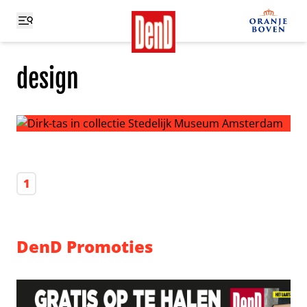
design
Dirk-tas in collectie Stedelijk Museum Amsterdam
1
DenD Promoties