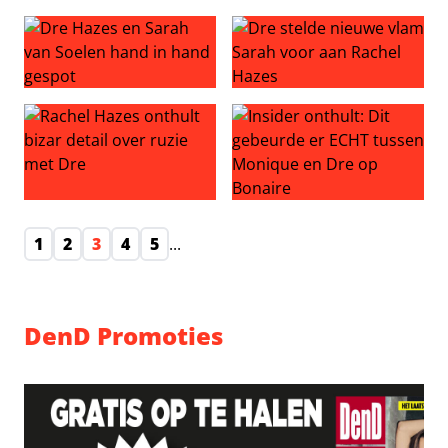
Monique zwaar onder vuur na foto met André
ZIEN: Dre en Sarah pakken ui
Dre Hazes en Sarah van Soelen hand in hand gespot
Dre stelde nieuwe vlam Sara
Rachel Hazes onthult bizar detail over ruzie met Dre
Insider onthult: Dit gebeur
1
2
3
4
5
...
DenD Promoties