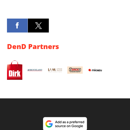
DenD Partners