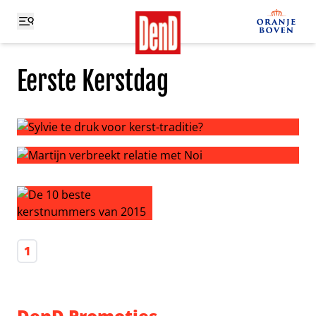
Eerste Kerstdag
Sylvie te druk voor kerst-traditie?
Martijn verbreekt relatie met Noi
De 10 beste kerstnummers van 2015
1
DenD Promoties