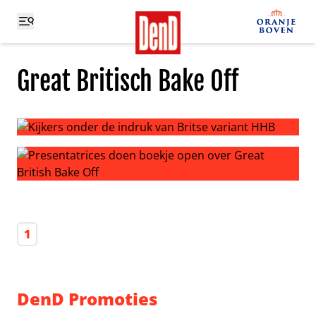
Great Britisch Bake Off
Kijkers onder de indruk van Britse variant HHB
Presentatrices doen boekje open over Great British Bake
1
DenD Promoties