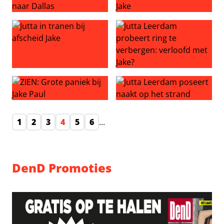
Jake Paul laat ook ouders Jutta overvliegen naar Dallas
Jutta duikt op in documentai
Jutta in tranen bij afscheid Jake
Jutta Leerdam probeert ring 
ZIEN: Grote paniek bij Jake Paul
Jutta Leerdam poseert naakt
1
2
3
4
5
6
...
DenD Promoties