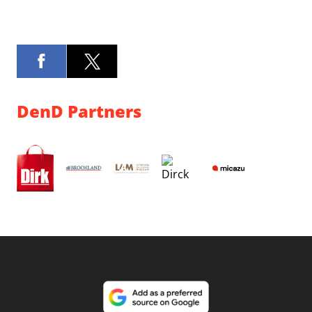
DenD Partners