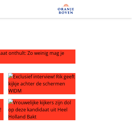
at onthult: Zo weinig mag je meenemen
aten: zij wisten niets van coronacrisis
Exclusief interview! Rik geeft kijkje achter de schermen
ndidaat van Wie is de Mol?!
Vrouwelijke kijkers zijn dol op deze kandidaat uit Heel H