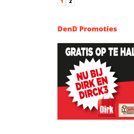
1
2
DenD Promoties