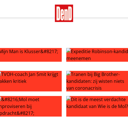
s Klusser’ spuwen gal
Expeditie Robinson-kandida
editie Robinson
VOH-coach Jan Smit krijgt bakken kritiek
Tranen bij Big Brother-kandid
didaat voor’
Mol moet improviseren bij opdracht’
Dit is de meest verdachte ka