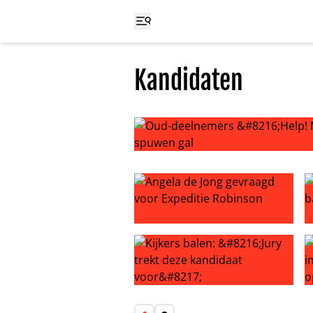
Kandidaten
Oud-deelnemers ‘Help! Mijn Man i
Angela de Jong gevraagd voor Exp
T
Kijkers balen: ‘Jury trekt deze kan
‘