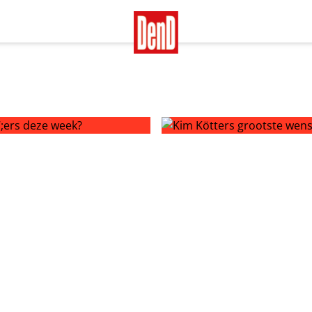
 week?
Kim Kötters grootste wens k
aap!