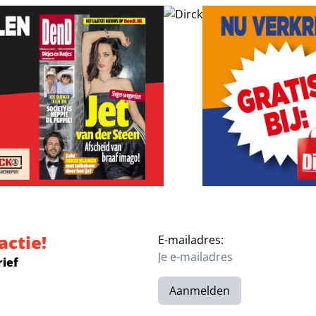
actie!
E-mailadres:
rief
Aanmelden