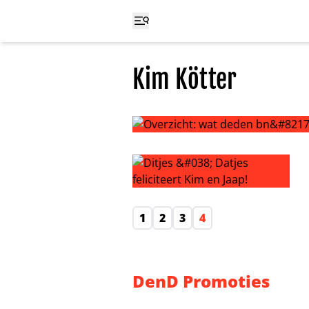
Kim Kötter
Overzicht: wat deden bn’ers deze
Ditjes & Datjes feliciteert Kim en J
1
2
3
4
DenD Promoties