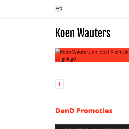
Koen Wauters
Koen Wauters en Joost Klein clash
1
DenD Promoties