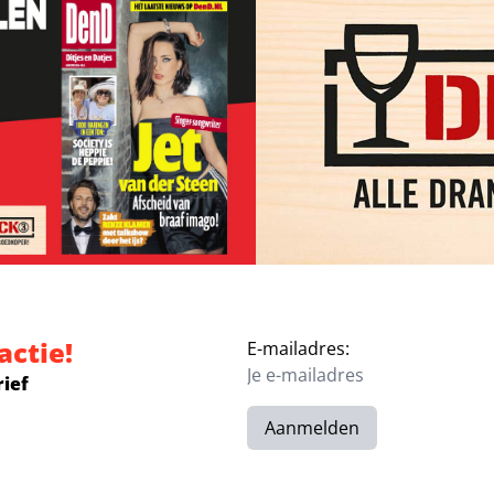
actie!
E-mailadres:
rief
Aanmelden