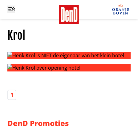
Krol
Henk Krol is NIET de eigenaar van het klein hotel
Henk Krol over opening hotel
1
DenD Promoties