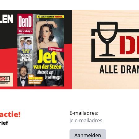
actie!
E-mailadres:
rief
Aanmelden