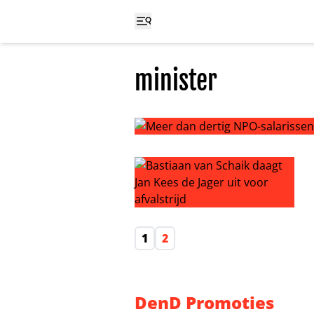
minister
Meer dan dertig NPO-salarissen 
Bastiaan van Schaik daagt Jan Kees 
1
2
DenD Promoties