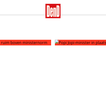
ruim boven ministernorm
Popi Jopi-minister in plaats
de Jager uit voor afvalstrijd