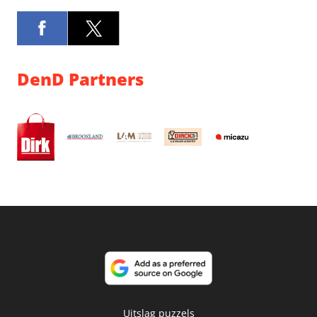
DenD Partners
Uitslag puzzels