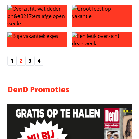
Overzicht: wat deden bn’ers afgelopen week?
Sportieve vakantie
Overzicht: wat deden bn’ers afgelopen week?
Groot feest op vakantie
Blije vakantiekiekjes
Een leuk overzicht deze wee
1
2
3
4
DenD Promoties