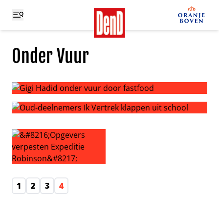
Onder Vuur
Gigi Hadid onder vuur door fastfood
Oud-deelnemers Ik Vertrek klappen uit school
‘Opgevers verpesten Expeditie Robinson’
1
2
3
4