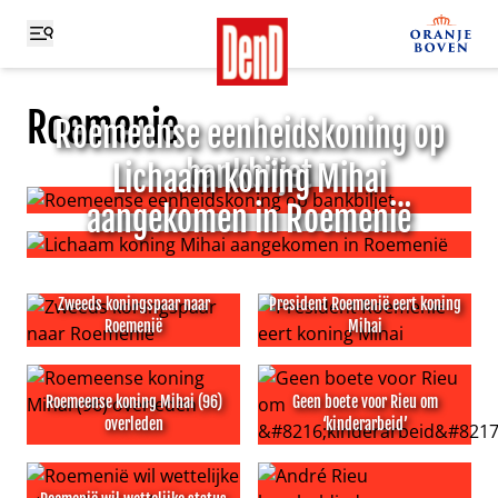
Roemenie
Roemeense eenheidskoning op
bankbiljet
Lichaam koning Mihai
aangekomen in Roemenië
Roemeense eenheidskoning op bankbiljet
Lichaam koning Mihai aangekomen in Roemenië
Zweeds koningspaar naar
President Roemenië eert koning
Roemenië
Mihai
Zweeds koningspaar naar Roemenië
President Roemenië eert kon
Roemeense koning Mihai (96)
Geen boete voor Rieu om
overleden
‘kinderarbeid’
Roemeense koning Mihai (96) overleden
Geen boete voor Rieu om ‘ki