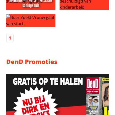
Roemenië wil wettelijke status
koningshuis
Roemenië wil wettelijke status koningshuis
André Rieu beschuldigd van 
Boer Zoekt Vrouw gaat van start
1
DenD Promoties