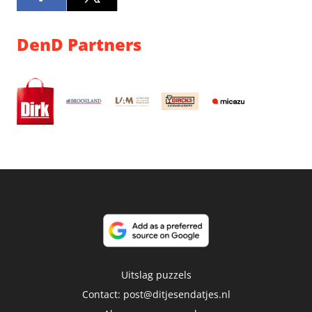
DenD Partners
Uitslag puzzels
Contact:
post@ditjesendatjes.nl