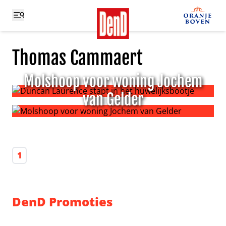
Thomas Cammaert
Molshoop voor woning Jochem
van Gelder
Duncan Laurence stapt in het huwelijksbootje
Molshoop voor woning Jochem van Gelder
1
DenD Promoties