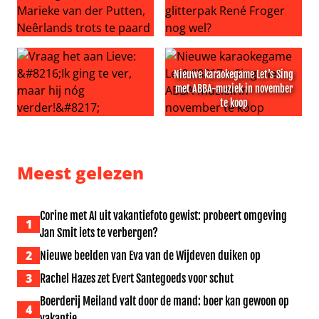
7 vragen aan… Marieke van der Putten, Neêrlands trots 
Slee Privé: Past het glitterp
Nieuwe karaokegame Let’s Sing
met ABBA-muziek in november
te koop
Vraag het aan Lieve: ‘Ik ging te ver, maar hij nóg verder!’
Nieuwe karaokegame Let’s S
Meest gelezen
Corine met AI uit vakantiefoto gewist: probeert omgeving
1
Jan Smit iets te verbergen?
2
Nieuwe beelden van Eva van de Wijdeven duiken op
3
Rachel Hazes zet Evert Santegoeds voor schut
Boerderij Meiland valt door de mand: boer kan gewoon op
4
vakantie