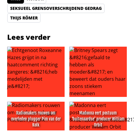
SEKSUEEL GRENSOVERSCHRIJDEND GEDRAG
THIJS RÖMER
Lees verder
Echtgenoot Roxeanne Hazes grijpt in na haatcomment ric
Britney Spears zegt ‘gefaal
Radiomakers rouwen om
Madonna eert postuum
overleden plugger Pim van der
‘buitenaardse’ producer William
Kolk
Orbit
Radiomakers rouwen om overleden plugger Pim van der
Madonna eert postuum ‘buit