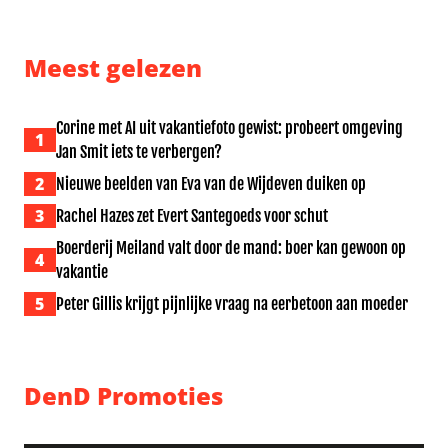
Meest gelezen
Corine met AI uit vakantiefoto gewist: probeert omgeving
1
Jan Smit iets te verbergen?
2
Nieuwe beelden van Eva van de Wijdeven duiken op
3
Rachel Hazes zet Evert Santegoeds voor schut
Boerderij Meiland valt door de mand: boer kan gewoon op
4
vakantie
5
Peter Gillis krijgt pijnlijke vraag na eerbetoon aan moeder
DenD Promoties