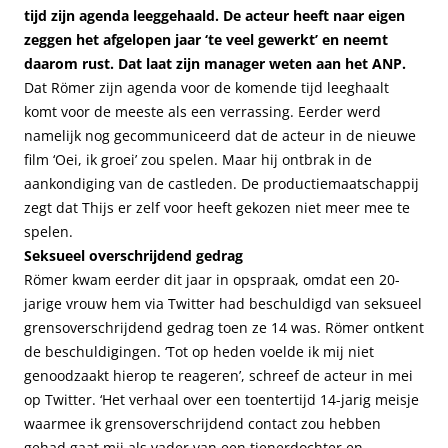
tijd zijn agenda leeggehaald. De acteur heeft naar eigen
zeggen het afgelopen jaar ‘te veel gewerkt’ en neemt
daarom rust. Dat laat zijn manager weten aan het ANP.
Dat Römer zijn agenda voor de komende tijd leeghaalt
komt voor de meeste als een verrassing. Eerder werd
namelijk nog gecommuniceerd dat de acteur in de nieuwe
film ‘Oei, ik groei’ zou spelen. Maar hij ontbrak in de
aankondiging van de castleden. De productiemaatschappij
zegt dat Thijs er zelf voor heeft gekozen niet meer mee te
spelen.
Seksueel overschrijdend gedrag
Römer kwam eerder dit jaar in opspraak, omdat een 20-
jarige vrouw hem via Twitter had beschuldigd van seksueel
grensoverschrijdend gedrag toen ze 14 was. Römer ontkent
de beschuldigingen. ‘Tot op heden voelde ik mij niet
genoodzaakt hierop te reageren’, schreef de acteur in mei
op Twitter. ‘Het verhaal over een toentertijd 14-jarig meisje
waarmee ik grensoverschrijdend contact zou hebben
gehad gaat mij als vader van een tienerdochter en