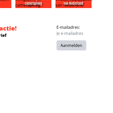
cameraploeg
van Nederland
estoornis
ez Hilton waren tijdens incident thuis
PowNews doet aangifte na belagen cameraploeg
Leon Ramakers begint eerste
actie!
E-mailadres:
rief
Aanmelden