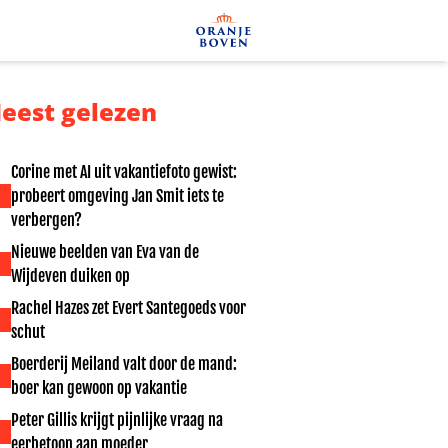
eest gelezen
Corine met AI uit vakantiefoto gewist:
probeert omgeving Jan Smit iets te
verbergen?
Nieuwe beelden van Eva van de
Wijdeven duiken op
Rachel Hazes zet Evert Santegoeds voor
schut
Boerderij Meiland valt door de mand:
boer kan gewoon op vakantie
Peter Gillis krijgt pijnlijke vraag na
eerbetoon aan moeder