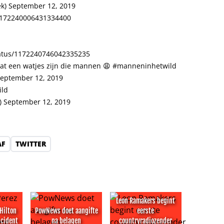
ek)
September 12, 2019
s/1172240006431334400
status/1172240746042335235
Wat een watjes zijn die mannen 😩
#manneninhetwild
eptember 12, 2019
ld
)
September 12, 2019
AF
TWITTER
Leon Ramakers begint
Hilton
PowNews doet aangifte
eerste
ncident
na belagen
countryradiozender