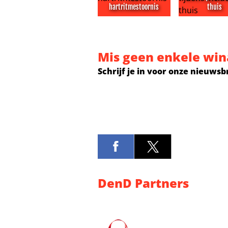
hartritmestoornis
thuis
Vriendin Enzo Knol heeft hartritm
Kinderen Per
Mis geen enkele win
Schrijf je in voor onze nieuwsb
DenD Partners