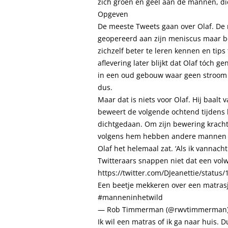
zich groen en geel aan de mannen, di
Opgeven
De meeste Tweets gaan over Olaf. De m
geopereerd aan zijn meniscus maar be
zichzelf beter te leren kennen en tips
aflevering later blijkt dat Olaf tóch 
in een oud gebouw waar geen stroom i
dus.
Maar dat is niets voor Olaf. Hij baal
beweert de volgende ochtend tijdens 
dichtgedaan. Om zijn bewering kracht b
volgens hem hebben andere mannen ee
Olaf het helemaal zat. ‘Als ik vannacht
Twitteraars snappen niet dat een vol
https://twitter.com/DJeanettie/statu
Een beetje mekkeren over een matrasj
#manneninhetwild
— Rob Timmerman (@rwvtimmerman
Ik wil een matras of ik ga naar huis. 