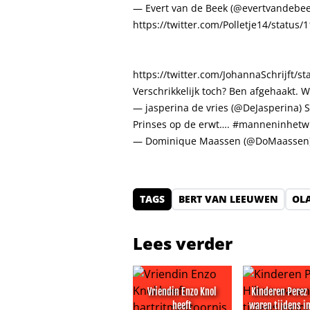
— Evert van de Beek (@evertvandebe
https://twitter.com/Polletje14/statu
https://twitter.com/JohannaSchrijft/
Verschrikkelijk toch? Ben afgehaakt. 
— jasperina de vries (@DeJasperina)
S
Prinses op de erwt….
#manneninhetwi
— Dominique Maassen (@DoMaassen
TAGS
BERT VAN LEEUWEN
OL
Lees verder
Vriendin Enzo Knol
Kinderen Perez 
heeft
waren tijdens i