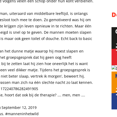
e volgens velen een schop onder hun kont verdienen.
D
an, uiteraard van middelbare leeftijd, is onlangs
sloot toch mee te doen. Zo gemotiveerd was hij om
 te krijgen zijn leven opnieuw in te richten. Maar één
geneigd is snel op te geven. De mannen moeten slapen
s maar ook geen toilet of douche. Echt back to basic
t van het dunne matje waarop hij moest slapen en
het groepsgesprek dat hij geen oog heeft
ij te zetten laat hij zien hoe oneerlijk het is want
n veel dikker matje. Tijdens het groepsgesprek is
 niet beter slaap, vertrek ik morgen’, beweert hij.
wassen man zich na één slechte nacht zo laat kennen.
s/1172240786282491905
e, hoort dat ook bij de therapie? …. men, men ….
)
September 12, 2019
Dus.
#manneninhetwild