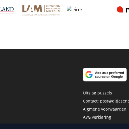
Uitslag puzzels
Contact:
post@ditjesend
Algmene voorwaarden
AVG verklaring
Disclaimer
dia Publishers