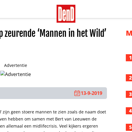
op zeurende ‘Mannen in het Wild’
M
1
Advertentie
2
13-9-2019
3
4
’ zijn geen stoere mannen te zien zoals de naam doet
even hebben om samen met Bert van Leeuwen de
n allemaal een midlifecrisis. Veel kijkers ergeren
5