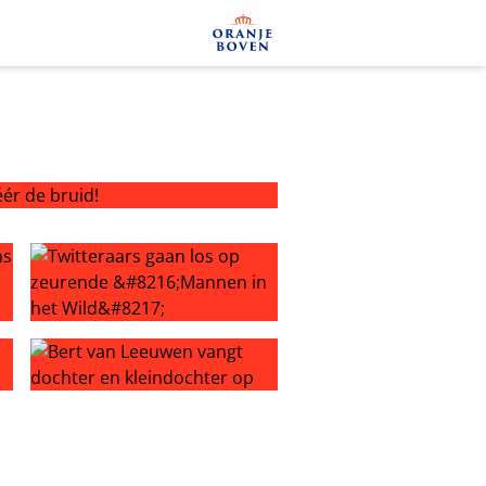
 de bruid!
 Op1
Twitteraars gaan los op zeurende ‘Mannen in het Wild’
Bert van Leeuwen vangt dochter en kleindochter op