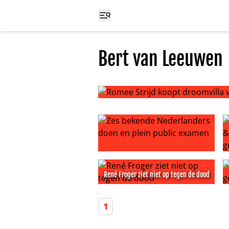
Bert van Leeuwen
Romee Strijd koopt droomvilla ve
Zes bekende Nederlanders doen e
A
René Froger ziet niet op tegen de dood
René Froger ziet niet op tegen de
R
1