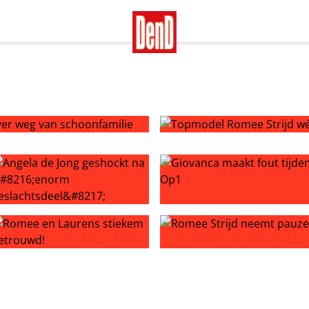
r weg van schoonfamilie
Topmodel Romee Strijd wéér
n plein public examen
ngela de Jong geshockt na ‘enorm geslachtsdeel’
Giovanca maakt fout tijdens
 dood
omee en Laurens stiekem getrouwd!
Romee Strijd neemt pauze