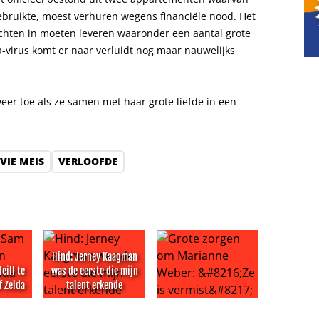
gebruikte, moest verhuren wegens financiële nood. Het
achten in moeten leveren waaronder een aantal grote
a-virus komt er naar verluidt nog maar nauwelijks
 weer toe als ze samen met haar grote liefde in een
VIE MEIS
VERLOOFDE
Hind: Jerney Kaagman
eill te
was de eerste die mijn
f Zelda
talent erkende
 mentale problemen
 Neill te zien in Legend of Zelda
Hind: Jerney Kaagman was de eerste die mijn talen
Grote zorgen om Marianne Webe