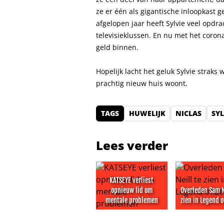
ze er één als gigantische inloopkast 
afgelopen jaar heeft Sylvie veel opdr
televisieklussen. En nu met het coron
geld binnen.
Hopelijk lacht het geluk Sylvie straks
prachtig nieuw huis woont.
TAGS
HUWELIJK
NICLAS
SYL
Lees verder
KATSEYE verliest
opnieuw lid om
Overleden Sam N
mentale problemen
zien in Legend o
KATSEYE verliest opnieuw lid om
Overleden Sam