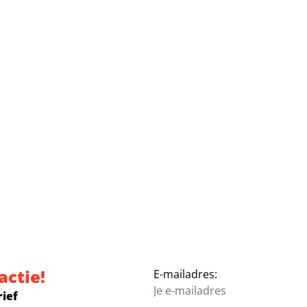
actie!
E-mailadres:
rief