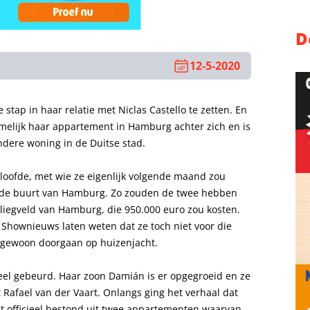
D
12-5-2020
 stap in haar relatie met Niclas Castello te zetten. En
namelijk haar appartement in Hamburg achter zich en is
ndere woning in de Duitse stad.
rloofde, met wie ze eigenlijk volgende maand zou
 de buurt van Hamburg. Zo zouden de twee hebben
vliegveld van Hamburg, die 950.000 euro zou kosten.
n
Shownieuws
laten weten dat ze toch niet voor die
 gewoon doorgaan op huizenjacht.
 veel gebeurd. Haar zoon Damián is er opgegroeid en ze
Rafael van der Vaart. Onlangs ging het verhaal dat
t officieel bestond uit twee appartementen waarvan