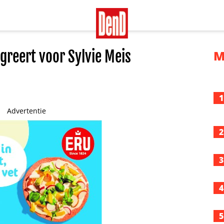
greert voor Sylvie Meis
M
1
Advertentie
2
3
4
5