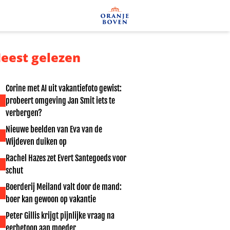
eest gelezen
Corine met AI uit vakantiefoto gewist:
probeert omgeving Jan Smit iets te
verbergen?
Nieuwe beelden van Eva van de
Wijdeven duiken op
Rachel Hazes zet Evert Santegoeds voor
schut
Boerderij Meiland valt door de mand:
boer kan gewoon op vakantie
Peter Gillis krijgt pijnlijke vraag na
eerbetoon aan moeder