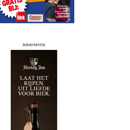
Advertentie
t erkende
r: ‘Ze is vermist’