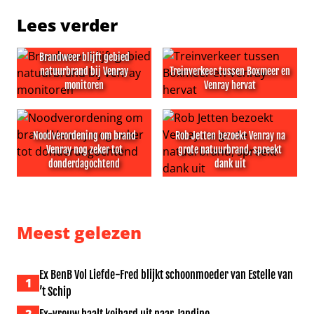
Lees verder
Brandweer blijft gebied
natuurbrand bij Venray
Treinverkeer tussen Boxmeer en
monitoren
Venray hervat
Brandweer blijft gebied natuurbrand bij Venray monito
Treinverkeer tussen Boxmee
Noodverordening om brand
Rob Jetten bezoekt Venray na
Venray nog zeker tot
grote natuurbrand, spreekt
donderdagochtend
dank uit
Noodverordening om brand Venray nog zeker tot dond
Rob Jetten bezoekt Venray n
Meest gelezen
Ex BenB Vol Liefde-Fred blijkt schoonmoeder van Estelle van
1
’t Schip