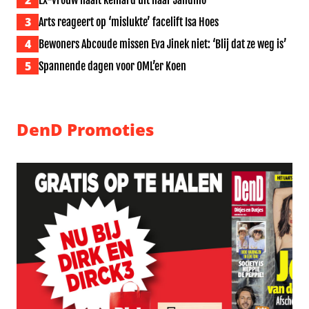
2
Ex-vrouw haalt keihard uit naar Jandino
3
Arts reageert op ‘mislukte’ facelift Isa Hoes
4
Bewoners Abcoude missen Eva Jinek niet: ‘Blij dat ze weg is’
5
Spannende dagen voor OML’er Koen
DenD Promoties