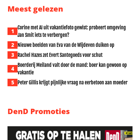
Meest gelezen
Corine met AI uit vakantiefoto gewist: probeert omgeving
1
Jan Smit iets te verbergen?
2
Nieuwe beelden van Eva van de Wijdeven duiken op
3
Rachel Hazes zet Evert Santegoeds voor schut
Boerderij Meiland valt door de mand: boer kan gewoon op
4
vakantie
5
Peter Gillis krijgt pijnlijke vraag na eerbetoon aan moeder
DenD Promoties