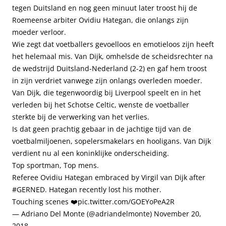
tegen Duitsland en nog geen minuut later troost hij de
Roemeense arbiter Ovidiu Hategan, die onlangs zijn
moeder verloor.
Wie zegt dat voetballers gevoelloos en emotieloos zijn heeft
het helemaal mis. Van Dijk, omhelsde de scheidsrechter na
de wedstrijd Duitsland-Nederland (2-2) en gaf hem troost
in zijn verdriet vanwege zijn onlangs overleden moeder.
Van Dijk, die tegenwoordig bij Liverpool speelt en in het
verleden bij het Schotse Celtic, wenste de voetballer
sterkte bij de verwerking van het verlies.
Is dat geen prachtig gebaar in de jachtige tijd van de
voetbalmiljoenen, sopelersmakelars en hooligans. Van Dijk
verdient nu al een koninklijke onderscheiding.
Top sportman, Top mens.
Referee Ovidiu Hategan embraced by Virgil van Dijk after
#GERNED
. Hategan recently lost his mother.
Touching scenes ❤️
pic.twitter.com/GOEYoPeA2R
— Adriano Del Monte (@adriandelmonte)
November 20,
2018