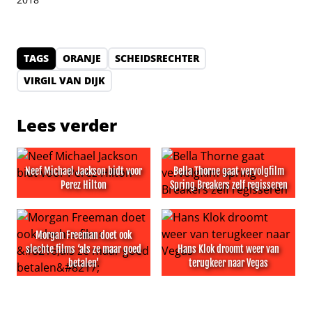
TAGS
ORANJE
SCHEIDSRECHTER
VIRGIL VAN DIJK
Lees verder
Neef Michael Jackson bidt voor
Bella Thorne gaat vervolgfilm
Perez Hilton
Spring Breakers zelf regisseren
Neef Michael Jackson bidt voor Perez Hilton
Bella Thorne gaat vervolgfil
Morgan Freeman doet ook
slechte films ‘als ze maar goed
Hans Klok droomt weer van
betalen’
terugkeer naar Vegas
Morgan Freeman doet ook slechte films ‘als ze maar goe
Hans Klok droomt weer van 