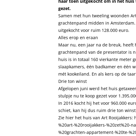
haar toen uitgekocht om in het huis 
gezet.
Samen met hun tweeling woonden Art e
grachtenpand midden in Amsterdam. V
uitgekocht voor ruim 128.000 euro.
Alles erop en eraan
Maar nu, een jaar na de breuk, heeft 
grachtenpand van de presentator is n
huis is in totaal 160 vierkante meter g
slaapkamers, één badkamer en één w
mét kookeiland. En als kers op de taa
Drie ton winst
Afgelopen juni werd het huis getaxeer
stulpje nu te koop gezet voor 1.395.00
In 2016 kocht hij het voor 960.000 e
schiet, kan hij dus ruim drie ton win
Zie hier het huis van Art Rooijakkers
%20art-%20rooijakkers-%20zet%20-n
%20grachten-appartement-%20te-%2