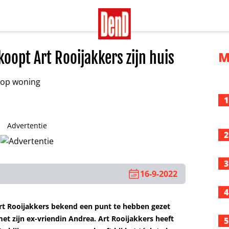
koopt Art Rooijakkers zijn huis
M
1
Advertentie
2
3
16-9-2022
4
rt Rooijakkers bekend een punt te hebben gezet
 met zijn ex-vriendin Andrea. Art Rooijakkers heeft
5