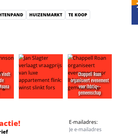
HTENPAND
HUIZENMARKT
TE KOOP
 vindt
Chappell Roan
nde
organiseert evenement
 Moana
voor lhbtiq+-
gemeenschap
a uitvallen tweede bandlid: ‘moordende werkschema’s’
on vindt tegenvallende recensies van Moana niet erg
Jan Slagter verlaagt vraagprijs van luxe appartement 
Chappell Roan organiseert e
actie!
E-mailadres:
rief