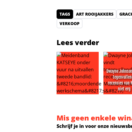
TAGS
ART ROOIJAKKERS
GRAC
VERKOOP
Lees verder
Dwayne Johnson
tegenvalle
recensies van
niet erg
Meidenband KATSEYE onder vuur n
Dwayne Johns
Mis geen enkele win
Schrijf je in voor onze nieuwsb