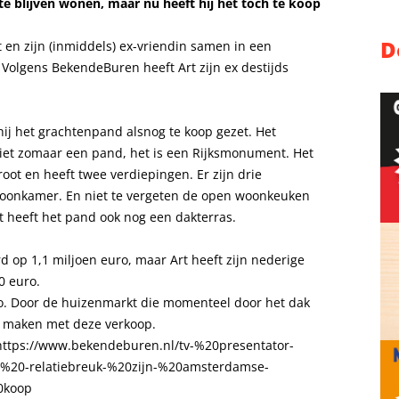
te blijven wonen, maar nu heeft hij het tóch te koop
D
n zijn (inmiddels) ex-vriendin samen in een
olgens BekendeBuren heeft Art zijn ex destijds
hij het grachtenpand alsnog te koop gezet. Het
iet zomaar een pand, het is een Rijksmonument. Het
root en heeft twee verdiepingen. Er zijn drie
oonkamer. En niet te vergeten de open woonkeuken
rt heeft het pand ook nog een dakterras.
d op 1,1 miljoen euro, maar Art heeft zijn nederige
0 euro.
uro. Door de huizenmarkt die momenteel door het dak
st maken met deze verkoop.
: https://www.bekendeburen.nl/tv-%20presentator-
a%20-relatiebreuk-%20zijn-%20amsterdamse-
0koop