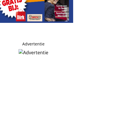
Advertentie
flink: winst slinkt fors
venement voor lhbtiq+-gemeenschap