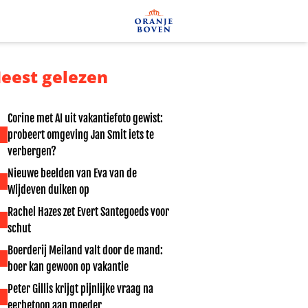
eest gelezen
Corine met AI uit vakantiefoto gewist:
probeert omgeving Jan Smit iets te
verbergen?
Nieuwe beelden van Eva van de
Wijdeven duiken op
Rachel Hazes zet Evert Santegoeds voor
schut
Boerderij Meiland valt door de mand:
boer kan gewoon op vakantie
Peter Gillis krijgt pijnlijke vraag na
eerbetoon aan moeder