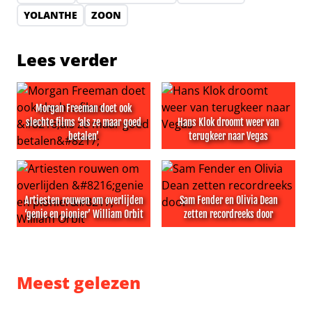
YOLANTHE
ZOON
Lees verder
Morgan Freeman doet ook
slechte films ‘als ze maar goed
Hans Klok droomt weer van
betalen’
terugkeer naar Vegas
Morgan Freeman doet ook slechte films ‘als ze maar goe
Hans Klok droomt weer van 
Artiesten rouwen om overlijden
Sam Fender en Olivia Dean
‘genie en pionier’ William Orbit
zetten recordreeks door
Artiesten rouwen om overlijden ‘genie en pionier’ Willia
Sam Fender en Olivia Dean z
Meest gelezen