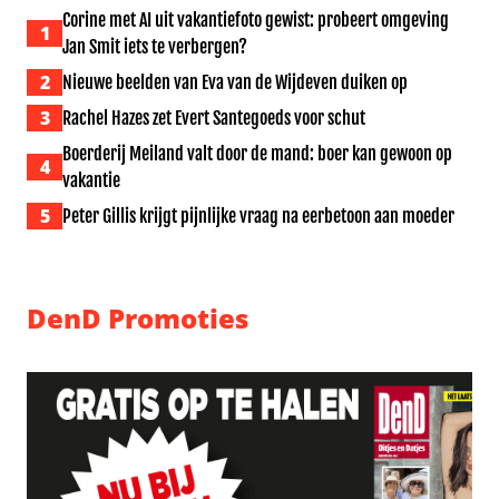
Corine met AI uit vakantiefoto gewist: probeert omgeving
1
Jan Smit iets te verbergen?
2
Nieuwe beelden van Eva van de Wijdeven duiken op
3
Rachel Hazes zet Evert Santegoeds voor schut
Boerderij Meiland valt door de mand: boer kan gewoon op
4
vakantie
5
Peter Gillis krijgt pijnlijke vraag na eerbetoon aan moeder
DenD Promoties