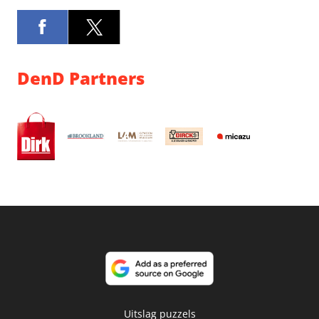
DenD Partners
Uitslag puzzels