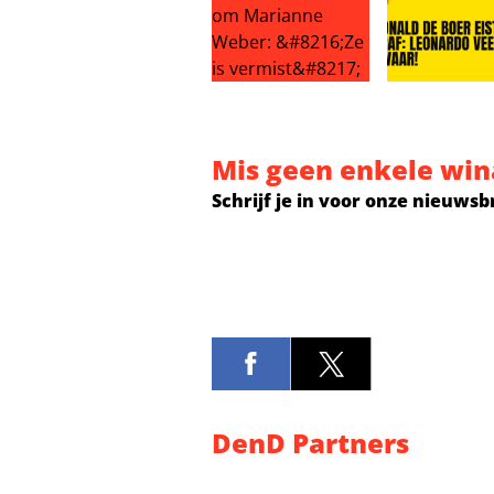
Grote zorgen om Marianne Weber: 
Ronald de Boe
Mis geen enkele win
Schrijf je in voor onze nieuwsb
DenD Partners