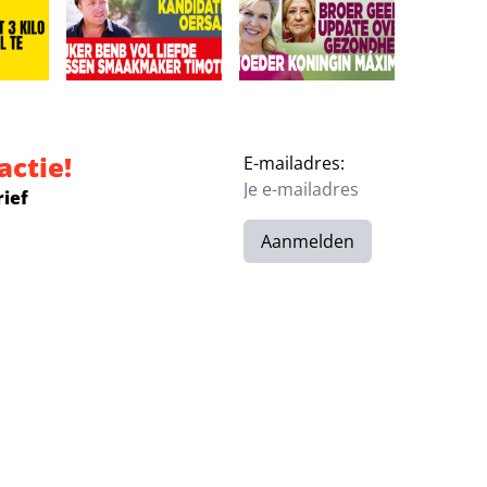
‘Ze is vermist’
r eist 3 kilo eraf: Leonardo veel te zwaar!
Kijkers BenB Vol Liefde missen smaakmaker Timothy:
Broer geeft update over gez
actie!
E-mailadres:
rief
Aanmelden