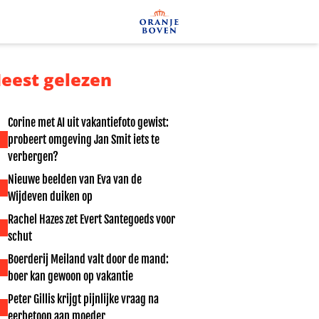
eest gelezen
Corine met AI uit vakantiefoto gewist:
probeert omgeving Jan Smit iets te
verbergen?
Nieuwe beelden van Eva van de
Wijdeven duiken op
Rachel Hazes zet Evert Santegoeds voor
schut
Boerderij Meiland valt door de mand:
boer kan gewoon op vakantie
Peter Gillis krijgt pijnlijke vraag na
eerbetoon aan moeder