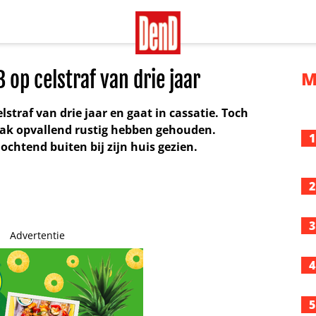
B op celstraf van drie jaar
M
 celstraf van drie jaar en gaat in cassatie. Toch
raak opvallend rustig hebben gehouden.
1
chtend buiten bij zijn huis gezien.
2
3
Advertentie
4
5