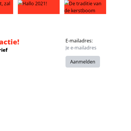
 zal je oogsten
Hallo 2021!
De traditie van de kerstboom
actie!
E-mailadres:
rief
Aanmelden