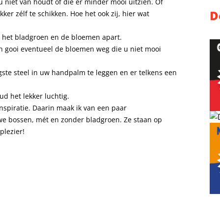
u niet van houdt of die er minder mooi uitzien. Of
D
er zélf te schikken. Hoe het ook zij, hier wat
eg het bladgroen en de bloemen apart.
en gooi eventueel de bloemen weg die u niet mooi
gste steel in uw handpalm te leggen en er telkens een
ud het lekker luchtig.
inspiratie. Daarin maak ik van een paar
uwe bossen, mét en zonder bladgroen. Ze staan op
plezier!