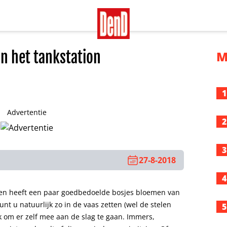
an het tankstation
M
1
Advertentie
2
3
27-8-2018
4
 en heeft een paar goedbedoelde bosjes bloemen van
unt u natuurlijk zo in de vaas zetten (wel de stelen
5
uk om er zelf mee aan de slag te gaan. Immers,