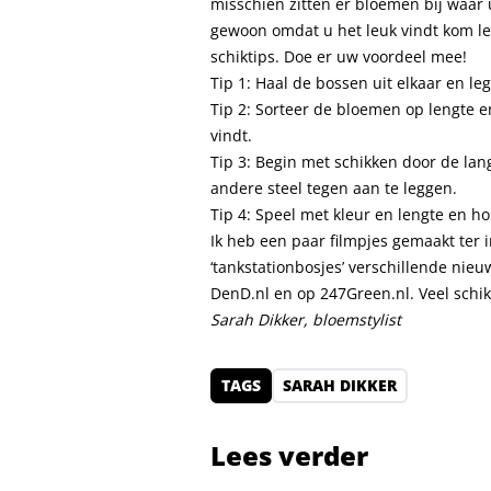
misschien zitten er bloemen bij waar 
gewoon omdat u het leuk vindt kom lekk
schiktips. Doe er uw voordeel mee!
Tip 1: Haal de bossen uit elkaar en l
Tip 2: Sorteer de bloemen op lengte 
vindt.
Tip 3: Begin met schikken door de lan
andere steel tegen aan te leggen.
Tip 4: Speel met kleur en lengte en ho
Ik heb een paar filmpjes gemaakt ter 
‘tankstationbosjes’ verschillende nie
DenD.nl en op 247Green.nl. Veel schik
Sarah Dikker, bloemstylist
TAGS
SARAH DIKKER
Lees verder