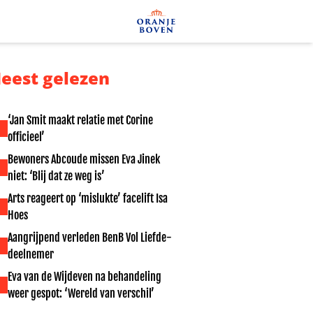
eest gelezen
‘Jan Smit maakt relatie met Corine
officieel’
Bewoners Abcoude missen Eva Jinek
niet: ‘Blij dat ze weg is’
Arts reageert op ‘mislukte’ facelift Isa
Hoes
Aangrijpend verleden BenB Vol Liefde-
deelnemer
Eva van de Wijdeven na behandeling
weer gespot: ‘Wereld van verschil’