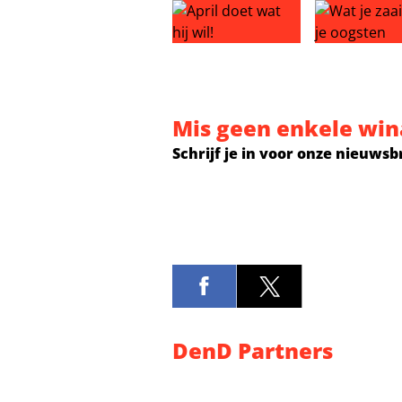
April doet wat hij wil!
Wat je zaait,
Mis geen enkele win
Schrijf je in voor onze nieuwsb
DenD Partners