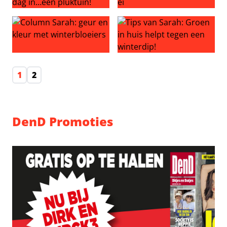
Column Sarah: Pluk de dag in…een pluktuin!
Blauwe druifjes uit het ei
Column Sarah: geur en kleur met winterbloeiers
Tips van Sarah: Groen in hui
1
2
DenD Promoties