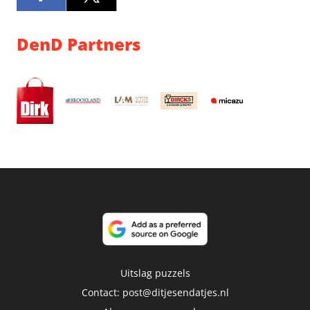
DenD Partners
Uitslag puzzels
Contact:
post@ditjesendatjes.nl