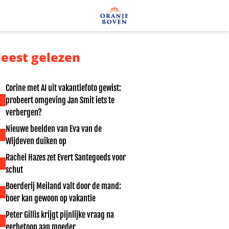
eest gelezen
Corine met AI uit vakantiefoto gewist:
probeert omgeving Jan Smit iets te
verbergen?
Nieuwe beelden van Eva van de
Wijdeven duiken op
Rachel Hazes zet Evert Santegoeds voor
schut
Boerderij Meiland valt door de mand:
boer kan gewoon op vakantie
Peter Gillis krijgt pijnlijke vraag na
eerbetoon aan moeder