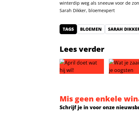
winterdip weg als sneeuw voor de zon
Sarah Dikker, bloemexpert
TAGS
BLOEMEN
SARAH DIKKE
Lees verder
April doet wat hij wil!
Wat je zaait,
Mis geen enkele win
Schrijf je in voor onze nieuwsb