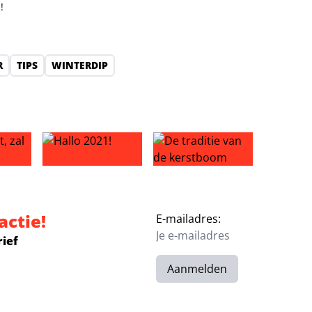
!
R
TIPS
WINTERDIP
 zal je oogsten
Hallo 2021!
De traditie van de kerstboom
actie!
E-mailadres:
rief
Aanmelden