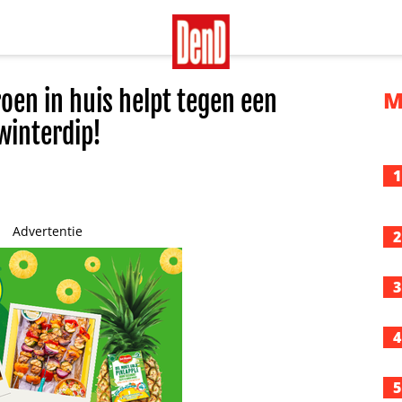
roen in huis helpt tegen een
M
winterdip!
1
Advertentie
2
3
4
5