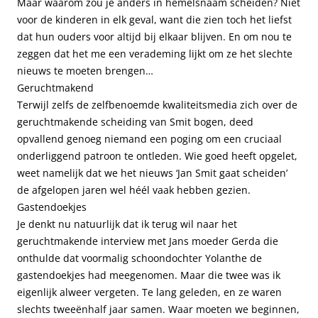
Maar waarom zou je anders in hemelsnaam scheiden? Niet
voor de kinderen in elk geval, want die zien toch het liefst
dat hun ouders voor altijd bij elkaar blijven. En om nou te
zeggen dat het me een verademing lijkt om ze het slechte
nieuws te moeten brengen…
Geruchtmakend
Terwijl zelfs de zelfbenoemde kwaliteitsmedia zich over de
geruchtmakende scheiding van Smit bogen, deed
opvallend genoeg niemand een poging om een cruciaal
onderliggend patroon te ontleden. Wie goed heeft opgelet,
weet namelijk dat we het nieuws ‘Jan Smit gaat scheiden’
de afgelopen jaren wel héél vaak hebben gezien.
Gastendoekjes
Je denkt nu natuurlijk dat ik terug wil naar het
geruchtmakende interview met Jans moeder Gerda die
onthulde dat voormalig schoondochter Yolanthe de
gastendoekjes had meegenomen. Maar die twee was ik
eigenlijk alweer vergeten. Te lang geleden, en ze waren
slechts tweeënhalf jaar samen. Waar moeten we beginnen,