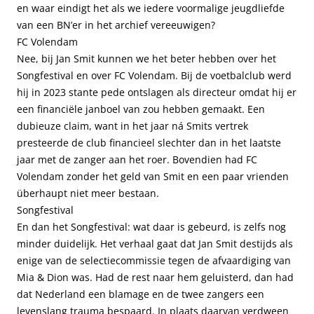
en waar eindigt het als we iedere voormalige jeugdliefde
van een BN’er in het archief vereeuwigen?
FC Volendam
Nee, bij Jan Smit kunnen we het beter hebben over het
Songfestival en over FC Volendam. Bij de voetbalclub werd
hij in 2023 stante pede ontslagen als directeur omdat hij er
een financiële janboel van zou hebben gemaakt. Een
dubieuze claim, want in het jaar ná Smits vertrek
presteerde de club financieel slechter dan in het laatste
jaar met de zanger aan het roer. Bovendien had FC
Volendam zonder het geld van Smit en een paar vrienden
überhaupt niet meer bestaan.
Songfestival
En dan het Songfestival: wat daar is gebeurd, is zelfs nog
minder duidelijk. Het verhaal gaat dat Jan Smit destijds als
enige van de selectiecommissie tegen de afvaardiging van
Mia & Dion was. Had de rest naar hem geluisterd, dan had
dat Nederland een blamage en de twee zangers een
levenslang trauma bespaard. In plaats daarvan verdween