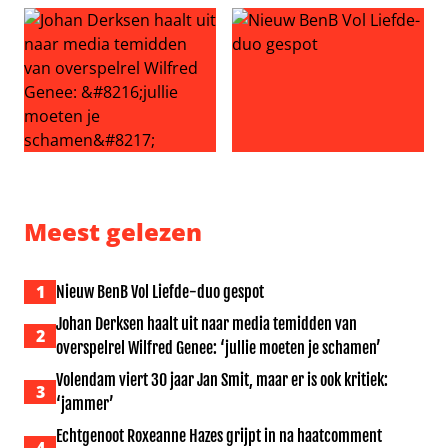
Steven Kazàn en Jamie niet opnieuw samen: ‘Vieze Jack no
Ongeloof en woede: ‘Andrew M
Johan Derksen haalt uit naar media temidden van overspe
Nieuw BenB Vol Liefde-duo 
Meest gelezen
1
Nieuw BenB Vol Liefde-duo gespot
Johan Derksen haalt uit naar media temidden van
2
overspelrel Wilfred Genee: ‘jullie moeten je schamen’
Volendam viert 30 jaar Jan Smit, maar er is ook kritiek:
3
‘jammer’
Echtgenoot Roxeanne Hazes grijpt in na haatcomment