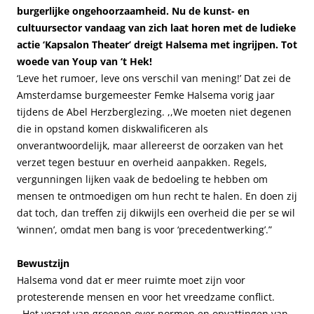
burgerlijke ongehoorzaamheid. Nu de kunst- en
cultuursector vandaag van zich laat horen met de ludieke
actie ‘Kapsalon Theater’ dreigt Halsema met ingrijpen. Tot
woede van Youp van ‘t Hek!
‘Leve het rumoer, leve ons verschil van mening!’ Dat zei de
Amsterdamse burgemeester Femke Halsema vorig jaar
tijdens de Abel Herzberglezing. ,,We moeten niet degenen
die in opstand komen diskwalificeren als
onverantwoordelijk, maar allereerst de oorzaken van het
verzet tegen bestuur en overheid aanpakken. Regels,
vergunningen lijken vaak de bedoeling te hebben om
mensen te ontmoedigen om hun recht te halen. En doen zij
dat toch, dan treffen zij dikwijls een overheid die per se wil
‘winnen’, omdat men bang is voor ‘precedentwerking’.”
Bewustzijn
Halsema vond dat er meer ruimte moet zijn voor
protesterende mensen en voor het vreedzame conflict.
,,Het verzet van groepen over normen en opvattingen van