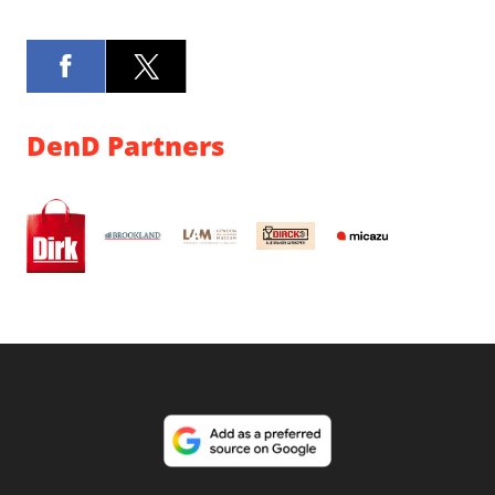
DenD Partners