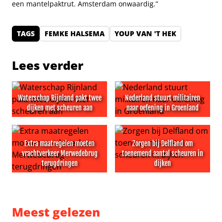
een mantelpaktrut. Amsterdam onwaardig.”
TAGS
FEMKE HALSEMA
YOUP VAN 'T HEK
Lees verder
Waterschap Rijnland pakt twee
Nederland stuurt militairen
dijken met scheuren aan
naar oefening in Groenland
Waterschap Rijnland pakt twee dijken met scheuren aan
Nederland stuurt militairen
Extra maatregelen moeten
Zorgen bij Delfland om
vrachtverkeer Merwedebrug
toenemend aantal scheuren in
terugdringen
dijken
Extra maatregelen moeten vrachtverkeer Merwedebrug 
Zorgen bij Delfland om toen
Meest gelezen