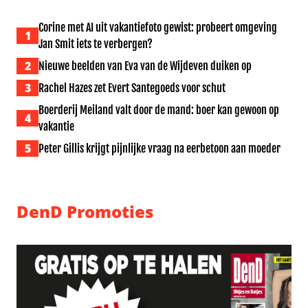
Corine met AI uit vakantiefoto gewist: probeert omgeving
1
Jan Smit iets te verbergen?
2
Nieuwe beelden van Eva van de Wijdeven duiken op
3
Rachel Hazes zet Evert Santegoeds voor schut
Boerderij Meiland valt door de mand: boer kan gewoon op
4
vakantie
5
Peter Gillis krijgt pijnlijke vraag na eerbetoon aan moeder
DenD Promoties