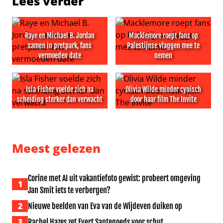
Lees verder
Raye en Michael B. Jordan
Macklemore roept fans op
samen in pretpark, fans
Palestijnse vlaggen mee te
vermoeden date
nemen
Raye en Michael B. Jordan samen in pretpark, fans ver
Macklemore roept fans op P
Isla Fisher voelde zich na
Olivia Wilde minder cynisch
scheiding sterker dan verwacht
door haar film The Invite
Isla Fisher voelde zich na scheiding sterker dan verwach
Olivia Wilde minder cynisch d
Meest gelezen
Corine met AI uit vakantiefoto gewist: probeert omgeving
1
Jan Smit iets te verbergen?
2
Nieuwe beelden van Eva van de Wijdeven duiken op
3
Rachel Hazes zet Evert Santegoeds voor schut