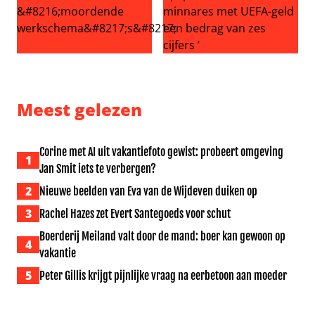
Meidenband KATSEYE onder vuur na uitvallen tweede ba
Gianni Infantino opnieuw ern
Meest gelezen
Corine met AI uit vakantiefoto gewist: probeert omgeving
1
Jan Smit iets te verbergen?
2
Nieuwe beelden van Eva van de Wijdeven duiken op
3
Rachel Hazes zet Evert Santegoeds voor schut
Boerderij Meiland valt door de mand: boer kan gewoon op
4
vakantie
5
Peter Gillis krijgt pijnlijke vraag na eerbetoon aan moeder