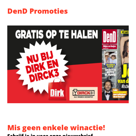
DenD Promoties
Mis geen enkele winactie!