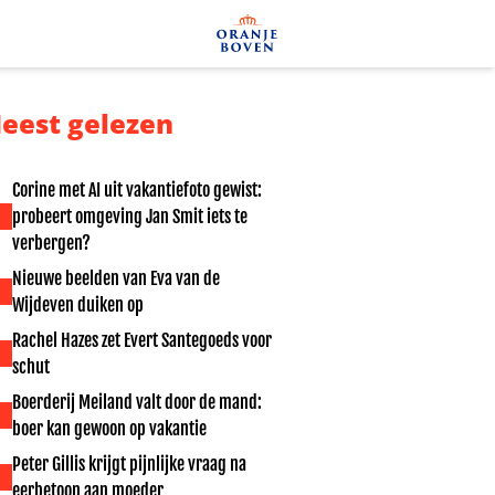
eest gelezen
Corine met AI uit vakantiefoto gewist:
probeert omgeving Jan Smit iets te
verbergen?
Nieuwe beelden van Eva van de
Wijdeven duiken op
Rachel Hazes zet Evert Santegoeds voor
schut
Boerderij Meiland valt door de mand:
boer kan gewoon op vakantie
Peter Gillis krijgt pijnlijke vraag na
eerbetoon aan moeder