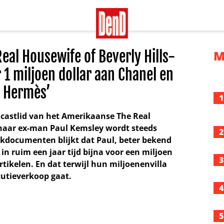
eal Housewife of Beverly Hills-
M
r 1 miljoen dollar aan Chanel en
Hermès’
1
 castlid van het Amerikaanse The Real
n haar ex-man Paul Kemsley wordt steeds
2
kdocumenten blijkt dat Paul, beter bekend
 in ruim een jaar tijd bijna voor een miljoen
3
tikelen. En dat terwijl hun miljoenenvilla
cutieverkoop gaat.
4
5