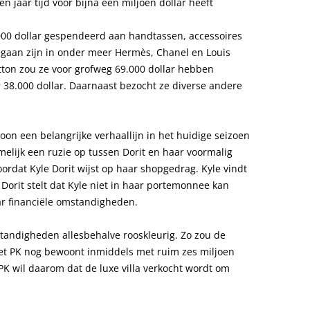
 jaar tijd voor bijna een miljoen dollar heeft
000 dollar gespendeerd aan handtassen, accessoires
gegaan zijn in onder meer Hermès, Chanel en Louis
itton zou ze voor grofweg 69.000 dollar hebben
 38.000 dollar. Daarnaast bezocht ze diverse andere
oon een belangrijke verhaallijn in het huidige seizoen
melijk een ruzie op tussen Dorit en haar voormalig
ordat Kyle Dorit wijst op haar shopgedrag. Kyle vindt
r Dorit stelt dat Kyle niet in haar portemonnee kan
ar financiële omstandigheden.
mstandigheden allesbehalve rooskleurig. Zo zou de
met PK nog bewoont inmiddels met ruim zes miljoen
K wil daarom dat de luxe villa verkocht wordt om