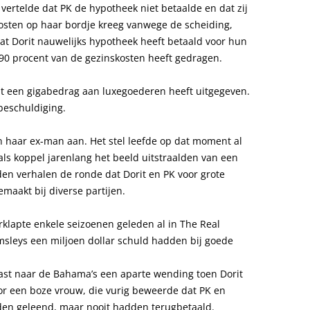
vertelde dat PK de hypotheek niet betaalde en dat zij
 kosten op haar bordje kreeg vanwege de scheiding,
dat Dorit nauwelijks hypotheek heeft betaald voor hun
t 90 procent van de gezinskosten heeft gedragen.
it een gigabedrag aan luxegoederen heeft uitgegeven.
beschuldiging.
an haar ex-man aan. Het stel leefde op dat moment al
ls koppel jarenlang het beeld uitstraalden van een
jden verhalen de ronde dat Dorit en PK voor grote
aakt bij diverse partijen.
lapte enkele seizoenen geleden al in The Real
msleys een miljoen dollar schuld hadden bij goede
.
ast naar de Bahama’s een aparte wending toen Dorit
or een boze vrouw, die vurig beweerde dat PK en
den geleend, maar nooit hadden terugbetaald.