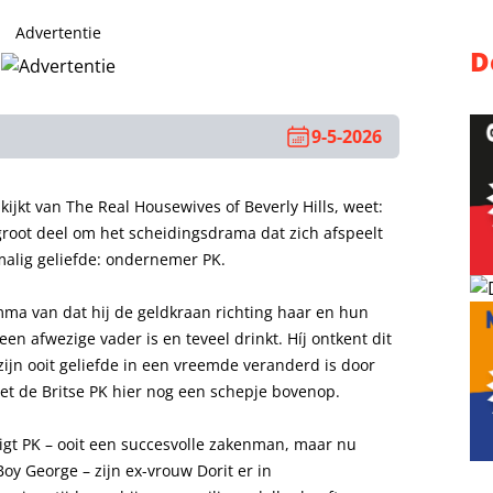
Advertentie
D
9-5-2026
ijkt van The Real Housewives of Beverly Hills, weet:
 groot deel om het scheidingsdrama dat zich afspeelt
malig geliefde: ondernemer PK.
mma van dat hij de geldkraan richting haar en hun
een afwezige vader is en teveel drinkt. Híj ontkent dit
 zijn ooit geliefde in een vreemde veranderd is door
t de Britse PK hier nog een schepje bovenop.
gt PK – ooit een succesvolle zakenman, maar nu
oy George – zijn ex-vrouw Dorit er in