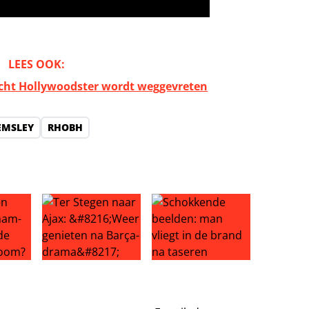
LEES OOK:
ezicht Hollywoodster wordt weggevreten
EMSLEY
RHOBH
ontje politie na hack
oor Tottenham-transfer: einde Liverpool-droom?
Ter Stegen naar Ajax: ‘Weer genieten na Barça-dra
Schokkende beelden: man vlieg