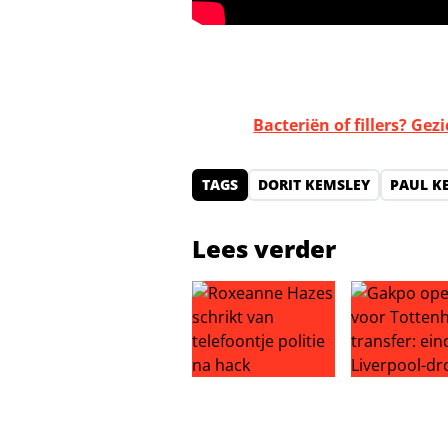
Bacteriën of fillers? G
TAGS
DORIT KEMSLEY
PAUL K
Lees verder
Roxeanne Hazes schrikt van telefo
Gakpo open v