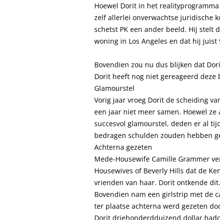
Hoewel Dorit in het realityprogramma 
zelf allerlei onverwachtse juridische
schetst PK een ander beeld. Hij stelt 
woning in Los Angeles en dat hij juis
Bovendien zou nu dus blijken dat Dor
Dorit heeft nog niet gereageerd deze 
Glamourstel
Vorig jaar vroeg Dorit de scheiding v
een jaar niet meer samen. Hoewel ze a
succesvol glamourstel, deden er al ti
bedragen schulden zouden hebben gem
Achterna gezeten
Mede-Housewife Camille Grammer verk
Housewives of Beverly Hills dat de Ke
vrienden van haar. Dorit ontkende dit
Bovendien nam een girlstrip met de c
ter plaatse achterna werd gezeten do
Dorit driehonderdduizend dollar had