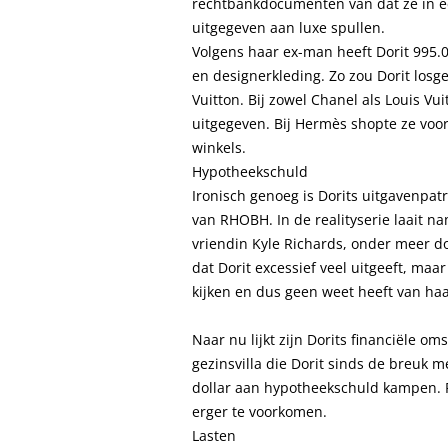
rechtbankdocumenten van dat ze in een
uitgegeven aan luxe spullen.
Volgens haar ex-man heeft Dorit 995.
en designerkleding. Zo zou Dorit los
Vuitton. Bij zowel Chanel als Louis Vu
uitgegeven. Bij Hermès shopte ze voor
winkels.
Hypotheekschuld
Ironisch genoeg is Dorits uitgavenpatr
van RHOBH. In de realityserie laait na
vriendin Kyle Richards, onder meer do
dat Dorit excessief veel uitgeeft, maa
kijken en dus geen weet heeft van ha
Naar nu lijkt zijn Dorits financiële o
gezinsvilla die Dorit sinds de breuk 
dollar aan hypotheekschuld kampen. P
erger te voorkomen.
Lasten