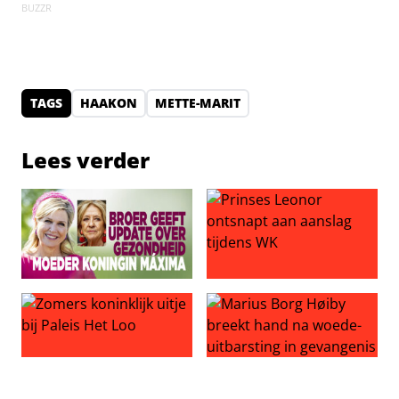
BUZZR
TAGS
HAAKON
METTE-MARIT
Lees verder
Broer geeft update over gezondheid moeder koningin 
Prinses Leonor ontsnapt aan
Zomers koninklijk uitje bij Paleis Het Loo
Marius Borg Høiby breekt ha