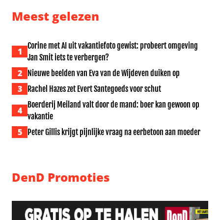
Meest gelezen
Corine met AI uit vakantiefoto gewist: probeert omgeving
1
Jan Smit iets te verbergen?
2
Nieuwe beelden van Eva van de Wijdeven duiken op
3
Rachel Hazes zet Evert Santegoeds voor schut
Boerderij Meiland valt door de mand: boer kan gewoon op
4
vakantie
5
Peter Gillis krijgt pijnlijke vraag na eerbetoon aan moeder
DenD Promoties