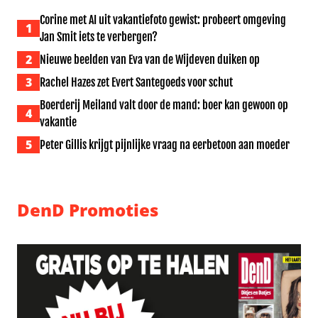
Corine met AI uit vakantiefoto gewist: probeert omgeving
1
Jan Smit iets te verbergen?
2
Nieuwe beelden van Eva van de Wijdeven duiken op
3
Rachel Hazes zet Evert Santegoeds voor schut
Boerderij Meiland valt door de mand: boer kan gewoon op
4
vakantie
5
Peter Gillis krijgt pijnlijke vraag na eerbetoon aan moeder
DenD Promoties