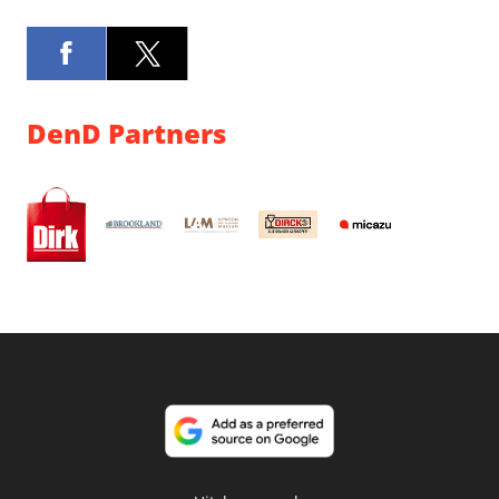
DenD Partners