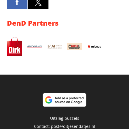
DenD Partners
Uitslag puzzels
Contact:
post@ditjesendatjes.nl