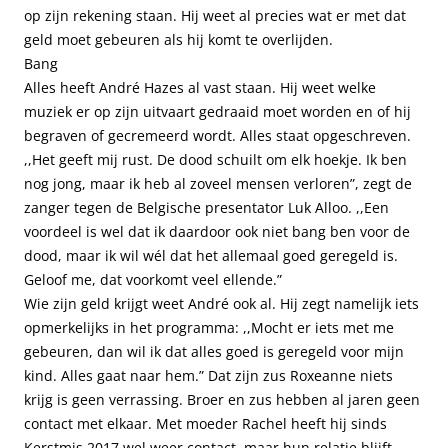
op zijn rekening staan. Hij weet al precies wat er met dat
geld moet gebeuren als hij komt te overlijden.
Bang
Alles heeft André Hazes al vast staan. Hij weet welke
muziek er op zijn uitvaart gedraaid moet worden en of hij
begraven of gecremeerd wordt. Alles staat opgeschreven.
,,Het geeft mij rust. De dood schuilt om elk hoekje. Ik ben
nog jong, maar ik heb al zoveel mensen verloren”, zegt de
zanger tegen de Belgische presentator Luk Alloo. ,,Een
voordeel is wel dat ik daardoor ook niet bang ben voor de
dood, maar ik wil wél dat het allemaal goed geregeld is.
Geloof me, dat voorkomt veel ellende.”
Wie zijn geld krijgt weet André ook al. Hij zegt namelijk iets
opmerkelijks in het programma: ,,Mocht er iets met me
gebeuren, dan wil ik dat alles goed is geregeld voor mijn
kind. Alles gaat naar hem.” Dat zijn zus Roxeanne niets
krijg is geen verrassing. Broer en zus hebben al jaren geen
contact met elkaar. Met moeder Rachel heeft hij sinds
Kerstmis 2017 wel weer contact, maar hun relatie blijft