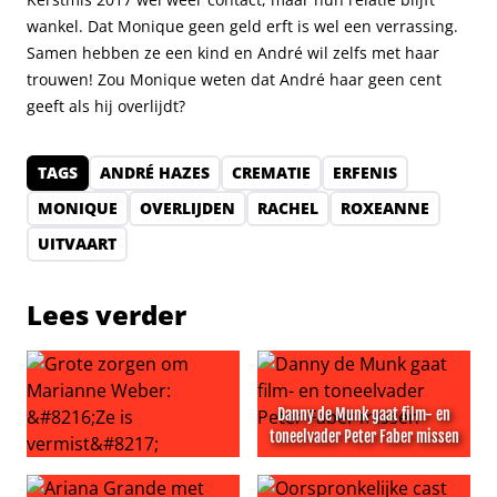
wankel. Dat Monique geen geld erft is wel een verrassing.
Samen hebben ze een kind en André wil zelfs met haar
trouwen! Zou Monique weten dat André haar geen cent
geeft als hij overlijdt?
TAGS
ANDRÉ HAZES
CREMATIE
ERFENIS
MONIQUE
OVERLIJDEN
RACHEL
ROXEANNE
UITVAART
Lees verder
Danny de Munk gaat film- en
toneelvader Peter Faber missen
Grote zorgen om Marianne Weber: ‘Ze is vermist’
Danny de Munk gaat film- en