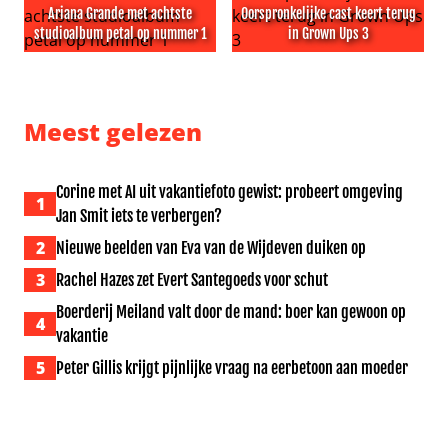
Ariana Grande met achtste
Oorspronkelijke cast keert terug
studioalbum petal op nummer 1
in Grown Ups 3
Ariana Grande met achtste studioalbum petal op numm
Oorspronkelijke cast keert t
Meest gelezen
Corine met AI uit vakantiefoto gewist: probeert omgeving
1
Jan Smit iets te verbergen?
2
Nieuwe beelden van Eva van de Wijdeven duiken op
3
Rachel Hazes zet Evert Santegoeds voor schut
Boerderij Meiland valt door de mand: boer kan gewoon op
4
vakantie
5
Peter Gillis krijgt pijnlijke vraag na eerbetoon aan moeder