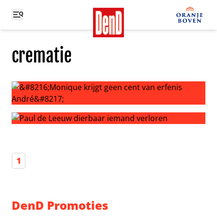
crematie
‘Monique krijgt geen cent van erfenis André’
Paul de Leeuw dierbaar iemand verloren
1
DenD Promoties