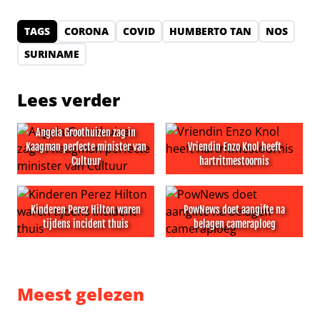
TAGS
CORONA
COVID
HUMBERTO TAN
NOS
SURINAME
Lees verder
Angela Groothuizen zag in
Kaagman perfecte minister van
Vriendin Enzo Knol heeft
Cultuur
hartritmestoornis
Angela Groothuizen zag in Kaagman perfecte minister v
Vriendin Enzo Knol heeft ha
Kinderen Perez Hilton waren
PowNews doet aangifte na
tijdens incident thuis
belagen cameraploeg
Kinderen Perez Hilton waren tijdens incident thuis
PowNews doet aangifte na b
Meest gelezen