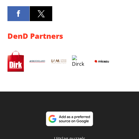
DenD Partners
Uitslag puzzels