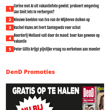
Corine met AI uit vakantiefoto gewist: probeert omgeving
1
Jan Smit iets te verbergen?
2
Nieuwe beelden van Eva van de Wijdeven duiken op
3
Rachel Hazes zet Evert Santegoeds voor schut
Boerderij Meiland valt door de mand: boer kan gewoon op
4
vakantie
5
Peter Gillis krijgt pijnlijke vraag na eerbetoon aan moeder
DenD Promoties