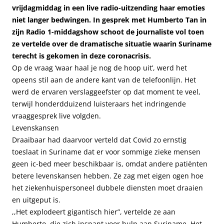
vrijdagmiddag in een live radio-uitzending haar emoties
niet langer bedwingen. In gesprek met Humberto Tan in
zijn Radio 1-middagshow schoot de journaliste vol toen
ze vertelde over de dramatische situatie waarin Suriname
terecht is gekomen in deze coronacrisis.
Op de vraag ‘waar haal je nog de hoop uit’, werd het
opeens stil aan de andere kant van de telefoonlijn. Het
werd de ervaren verslaggeefster op dat moment te veel,
terwijl honderdduizend luisteraars het indringende
vraaggesprek live volgden.
Levenskansen
Draaibaar had daarvoor verteld dat Covid zo ernstig
toeslaat in Suriname dat er voor sommige zieke mensen
geen ic-bed meer beschikbaar is, omdat andere patiënten
betere levenskansen hebben. Ze zag met eigen ogen hoe
het ziekenhuispersoneel dubbele diensten moet draaien
en uitgeput is.
,,Het explodeert gigantisch hier”, vertelde ze aan
Humberto, die zich inspant voor hulp aan Suriname. Het