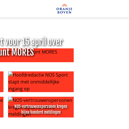
 voor 15 april over
unt MORES
ril over meldpunt MORES
enementen
r werkcultuur bij Nieuws en Evenementen
Hoofdredactie NOS Sport stapt met onmiddellijke inga
NOS-vertrouwenspersonen kregen
bijna honderd meldingen
oek
misstanden bij NOS Sport
NOS-vertrouwenspersonen kregen bijna honderd meld