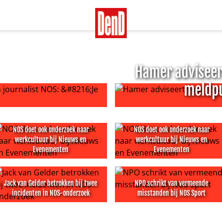
Hamer adviseert
meldp
rnalist NOS: ‘Je bent een valse man’
Hamer adviseert voor 15 ap
NOS doet ook onderzoek naar
NOS doet ook onderzoek naar
werkcultuur bij Nieuws en
werkcultuur bij Nieuws en
Evenementen
Evenementen
an Rijn over onderzoek wangedrag
OS doet ook onderzoek naar werkcultuur bij Nieuws en Ev
NOS doet ook onderzoek naa
Jack van Gelder betrokken bij twee
NPO schrikt van vermeende
incidenten in NOS-onderzoek
misstanden bij NOS Sport
den wangedrag bij commissie
ack van Gelder betrokken bij twee incidenten in NOS-onderz
NPO schrikt van vermeende 