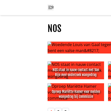
NOS
Woedende Louis van Gaal tegen jou
NOS staat in nauw contact met Van
Rijn over onderzoek wangedrag
NOS staat in nauw contact met V
N
Oproep Mariëtte Hamer voor melden
wangedrag bij commissie
Oproep Mariëtte Hamer voor mel
J