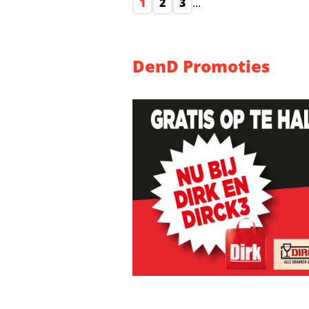
1
2
3
...
DenD Promoties