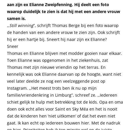
aan zijn ex Elianne Zweipfenning. Hij deelt een foto
waarop duidelijk te zien is dat hij met een andere vrouw
samen is.
,,
Still winning
”, schrijft Thomas Berge bij een foto waarop
de handen van een andere vrouw te zien zijn. Ook schrijft
hij er een hartje bij. Sneert hij naar zijn ex Elianne?
Sneer
Thomas en Elianne blijven met modder gooien naar elkaar.
Toen Elianne was opgenomen in het ziekenhuis, zat
Thomas met zijn nieuwe vriendin op het terras. En
kennelijk was ook Elianne daarvan op de hoogte, want niet
veel later deelde ze nog een veelzeggende post op
Instagram. ,,Het meest trots ben ik nu op mijn
familie/vriendenkring in Limburg”, schreef ze. ,,Iedereen
schiet gelijk te hulp met betrekking tot de kids. Opa en oma
doen ook echt alles voor Saint en Sky Méa en het is nooit
dat de kinderen hen ‘niet uitkomen’ of dat het even niet
gaat. Ik kan echt op iedereen bouwen hier. Met de nadruk
op hier. Prioriteiten heb ik ten minste wel op de juiste