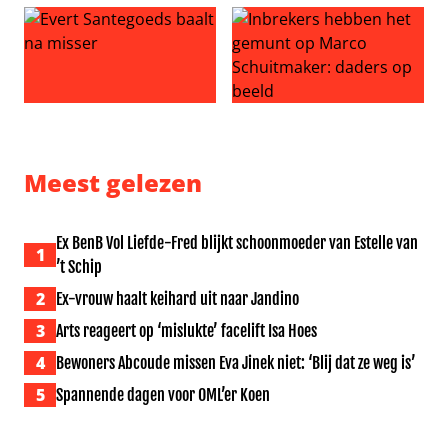
Verloofde Cristiano Ronaldo snoert bodyshamers de mon
‘Jan Smit maakt relatie met Co
Evert Santegoeds baalt na misser
Inbrekers hebben het gemun
Meest gelezen
Ex BenB Vol Liefde-Fred blijkt schoonmoeder van Estelle van
1
’t Schip
2
Ex-vrouw haalt keihard uit naar Jandino
3
Arts reageert op ‘mislukte’ facelift Isa Hoes
4
Bewoners Abcoude missen Eva Jinek niet: ‘Blij dat ze weg is’
5
Spannende dagen voor OML’er Koen