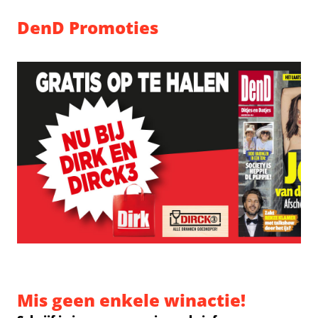
DenD Promoties
Mis geen enkele winactie!