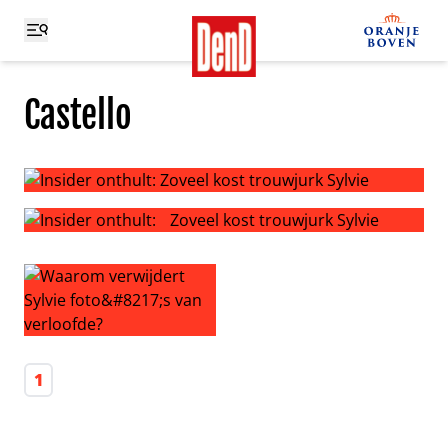
Castello
Insider onthult: Zoveel kost trouwjurk Sylvie
Insider onthult: Zoveel kost trouwjurk Sylvie
Waarom verwijdert Sylvie foto’s van verloofde?
1