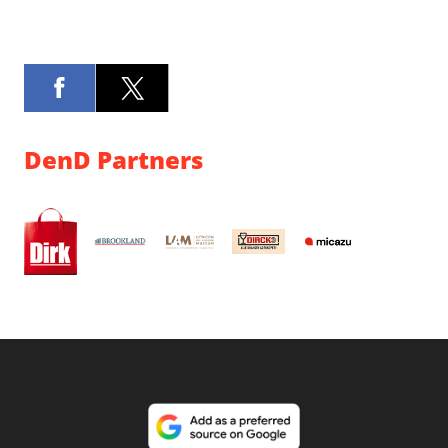
DenD Partners