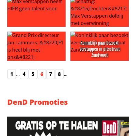
Max verstappen heeft HIER geen talent voor
Schattig: ‘Dochter’ Max Vers
Koninklijk paar bezoekt
Verstappen in pitsstraat
Zandvoort
Grand Prix directeur Jan Lammers: “F1 is heel blij met on
Koninklijk paar bezoekt Vers
1
...
4
5
6
7
8
...
DenD Promoties