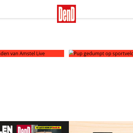
en van Amstel Live
Pup gedumpt op sportveld