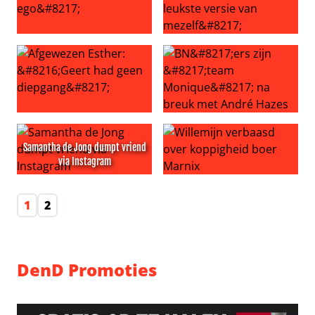
‘Boer Geert denkt alleen aan zijn ego’
Steven geeft toe: ‘Ik was niet
Afgewezen Esther: ‘Geert had geen diepgang’
BN’ers zijn ’team Monique’ 
Samantha de Jong dumpt vriend
via Instagram
Samantha de Jong dumpt vriend via Instagram
Willemijn verbaasd over kop
1
2
DenD Promoties