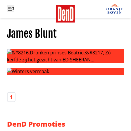
James Blunt
‘Dronken prinses Beatrice’ Zó kerfde zij het gezicht va
Winters vermaak
1
DenD Promoties