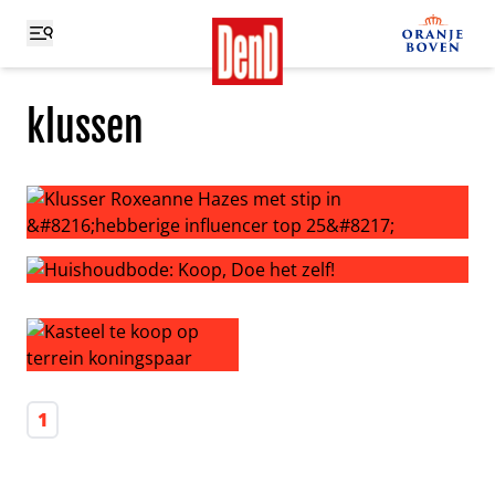
klussen
Klusser Roxeanne Hazes met stip in ‘hebberige influence
Huishoudbode: Koop, Doe het zelf!
Kasteel te koop op terrein koningspaar
1