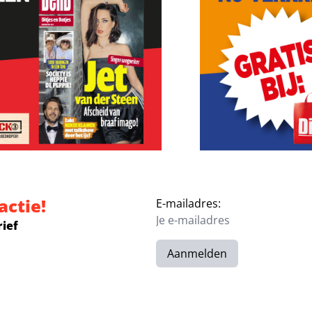
actie!
E-mailadres:
rief
Aanmelden