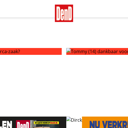
ca-zaak?
Tommy (14) dankbaar voor s