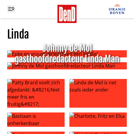
Linda
Johnny de Mol
gasthoofdredacteur Linda.Man
Epke en vrouw verwachten een kindje!
Johnny de Mol gasthoofdredacteur Linda.Man
Patty Brard voelt zich afgedankt: ‘Niet meer fris en fruitig
Linda de Mol is net zoals ied
Bastiaan is onherkenbaar
Charlotte, Fritz en Elsa