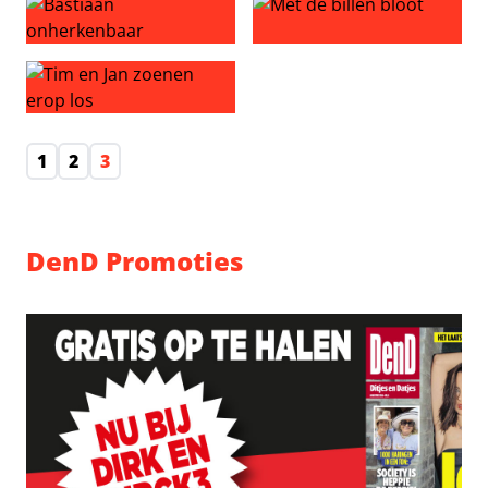
Bastiaan onherkenbaar
Met de billen bloot
Tim en Jan zoenen erop los
1
2
3
DenD Promoties