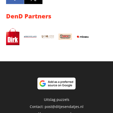
DenD Partners
Uitslag puzzels
Contact:
post@ditjesendatjes.nl