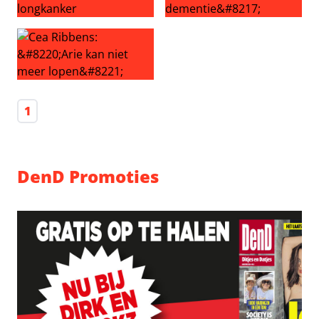
Nicolette Kluijver is nog altijd bang voor longkanker
Cea Ribbens: ‘Arie heeft dem
Cea Ribbens: “Arie kan niet meer lopen”
1
DenD Promoties