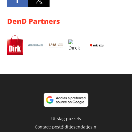
DenD Partners
Uitslag puzzels
Contact:
post@ditjesendatjes.nl