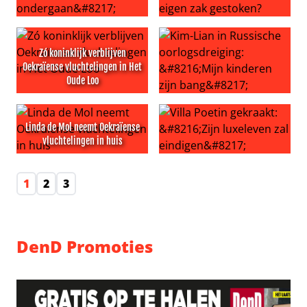
‘Ernstig zieke Poetin moet operatie ondergaan’
Heeft Enzo Knol 30.000 euro 
Zó koninklijk verblijven
Oekraïense vluchtelingen in Het
Oude Loo
Zó koninklijk verblijven Oekraïense vluchtelingen in Het
Kim-Lian in Russische oorlogs
Linda de Mol neemt Oekraïense
vluchtelingen in huis
Linda de Mol neemt Oekraïense vluchtelingen in huis
Villa Poetin gekraakt: ‘Zijn lu
1
2
3
DenD Promoties